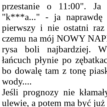
przestanie o 11:00". J
"k***a..." - ja naprawdę
pierwszy i nie ostatni ra
czemu na mój NOWY NAPĘD? 
rysa boli najbardziej. W
łańcuch płynie po zębatkac
bo dowalę tam z tonę piask
wody....
Jeśli prognozy nie kłama
ulewie, a potem ma być już 