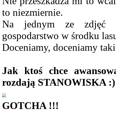
Nie przeszkadza mi to wcal
to niezmiernie.
Na jednym ze zdjęć p
gospodarstwo w środku las
Doceniamy, doceniamy taki
Jak ktoś chce awansow
rozdają STANOWISKA :)
GOTCHA !!!