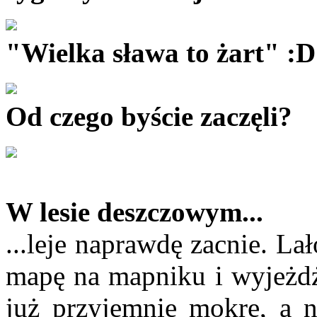
"Wielka sława to żart" :D
Od czego byście zaczęli?
W lesie deszczowym...
...leje naprawdę zacnie. La
mapę na mapniku i wyjeżdż
już przyjemnie mokre, a n