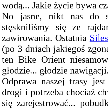
wodą... Jakie życie bywa cz
No jasne, nikt nas do s
stęskniliśmy się ze rajd
zawirowania. Ostatnia
Sile
(po 3 dniach jakiegoś zgon
ten Bike Orient niesamowi
głodzie... głodzie nawigacji
Odprawa naszej trasy jes
drogi i potrzeba chociaż ch
się zarejestrować... pobud