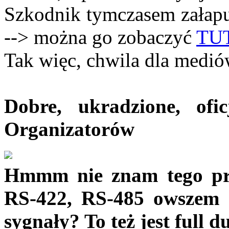
Szkodnik tymczasem załapu
--> można go zobaczyć
TU
Tak więc, chwila dla medió
Dobre, ukradzione, ofic
Organizatorów
Hmmm nie znam tego pro
RS-422, RS-485 owszem al
sygnały? To też jest full d