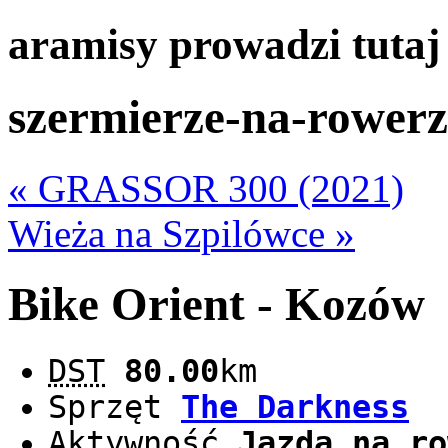
aramisy prowadzi tuta
szermierze-na-rowerz
« GRASSOR 300 (2021)
Wieża na Szpilówce »
Bike Orient - Kozów
DST
80.00
km
Sprzęt
The Darkness
Aktywność
Jazda na ro