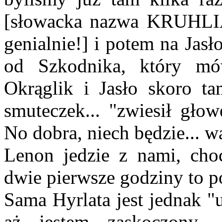
[słowacka nazwa KRUHLIA
genialnie!] i potem na Jas
od Szkodnika, który mó
Okrąglik i Jasło skoro ta
smuteczek... "zwiesił głow
No dobra, niech będzie... w
Lenon jedzie z nami, choc
dwie pierwsze godziny to po
Sama Hyrlata jest jednak "
aż jestem zaskoczony -