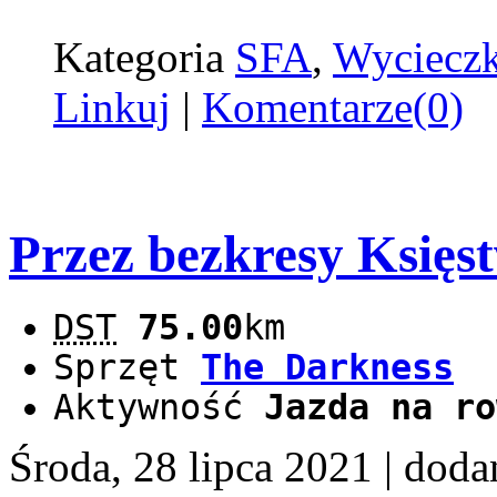
Kategoria
SFA
,
Wyciecz
Linkuj
|
Komentarze(0)
Przez bezkresy Księs
DST
75.00
km
Sprzęt
The Darkness
Aktywność
Jazda na ro
Środa, 28 lipca 2021
| doda