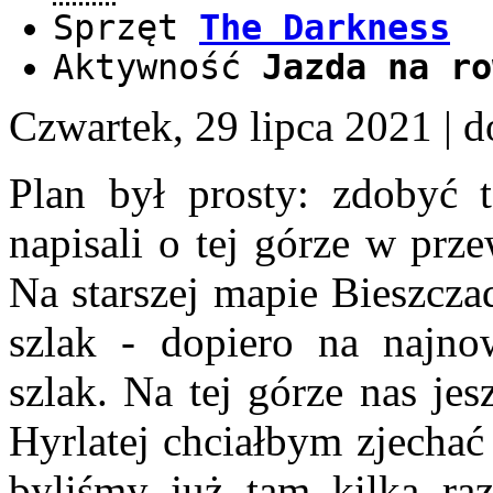
Sprzęt
The Darkness
Aktywność
Jazda na ro
Czwartek, 29 lipca 2021
| 
Plan był prosty: zdobyć t
napisali o tej górze w prz
Na starszej mapie Bieszcza
szlak - dopiero na najno
szlak. Na tej górze nas je
Hyrlatej chciałbym zjechać
byliśmy już tam kilka ra