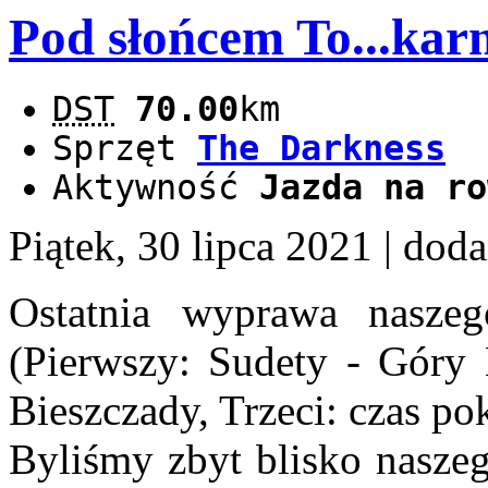
Pod słońcem To...karn
DST
70.00
km
Sprzęt
The Darkness
Aktywność
Jazda na ro
Piątek, 30 lipca 2021
| dod
Ostatnia wyprawa nasze
(Pierwszy: Sudety - Góry 
Bieszczady, Trzeci: czas pok
Byliśmy zbyt blisko nasze