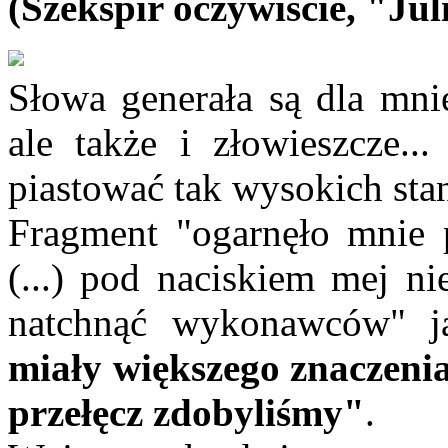
(Szekspir oczywiście, "Jul
Słowa generała są dla mnie
ale także i złowieszcze..
piastować tak wysokich st
Fragment "ogarnęło mnie 
(...) pod naciskiem mej ni
natchnąć wykonawców" 
miały większego znaczeni
przełęcz zdobyliśmy"
.