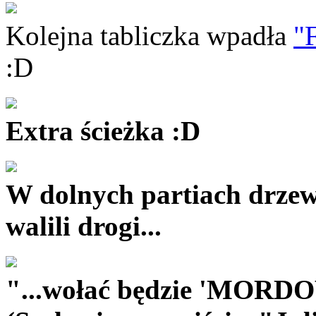
Kolejna tabliczka wpadła
"F
:D
Extra ścieżka :D
W dolnych partiach drze
walili drogi...
"...wołać będzie 'MORDO