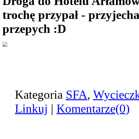
Droga do Hotelu Arłamów 
trochę przypał - przyjech
przepych :D
Kategoria
SFA
,
Wyciecz
Linkuj
|
Komentarze(0)