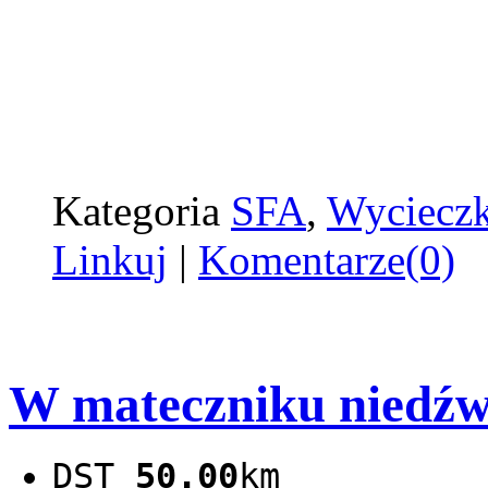
Kategoria
SFA
,
Wyciecz
Linkuj
|
Komentarze(0)
W mateczniku niedź
DST
50.00
km