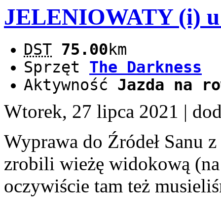
JELENIOWATY (i) u 
DST
75.00
km
Sprzęt
The Darkness
Aktywność
Jazda na ro
Wtorek, 27 lipca 2021
| do
Wyprawa do Źródeł Sanu 
zrobili wieżę widokową (na 
oczywiście tam też musieli