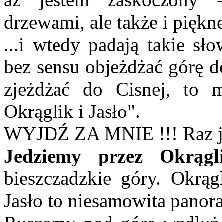
drzewami, ale także i piękn
...i wtedy padają takie s
bez sensu objeżdżać górę 
zjeżdżać do Cisnej, to 
Okrąglik i Jasło".
WYJDŹ ZA MNIE !!! Raz jes
Jedziemy przez Okrąg
bieszczadzkie góry. Okrąg
Jasło to niesamowita panor