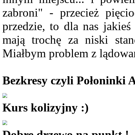
zabroni" - przecież pięc
przedzie, to dla nas jakieś 
mają trochę za niski sta
Miałbym problem z lądowan
Bezkresy czyli Połoninki 
Kurs kolizyjny :)
Dobre drzewo na punkt !