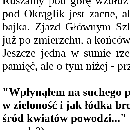
Ruszamy pod górę wzdłuż 
pod Okrąglik jest zacne, a
bajka. Zjazd Głównym Sz
już po zmierzchu, a końców
Jeszcze jedna w sumie rz
pamięć, ale o tym niżej - 
"Wpłynąłem na suchego pr
w zieloność i jak łódka bro
śród kwiatów powodzi..."