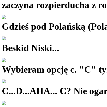
zaczyna rozpierducha z r
Gdzieś pod Polańską (Pol
Beskid Niski...
Wybieram opcję c. "C" tyl
C...D...AHA... C? Nie oga