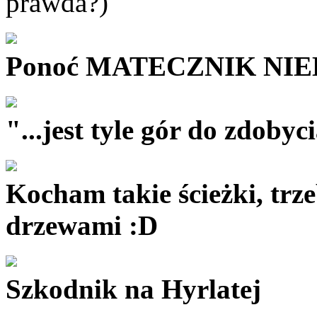
prawda?)
Ponoć MATECZNIK NIE
"...jest tyle gór do zdobyc
Kocham takie ścieżki, trz
drzewami :D
Szkodnik na Hyrlatej