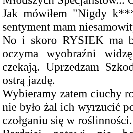
Jak mówiłem "Nigdy k***a
sentyment mam niesamowity
No i skoro RYSIEK ma by
oczyma wyobraźni widzę
czekają. Uprzedzam Szkod
ostrą jazdę.
Wybieramy zatem ciuchy ro
nie było żal ich wyrzucić 
czołganiu się w roślinności