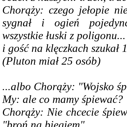
Chorąży: czego jełopie ni
sygnał i ogień pojedync
wszystkie łuski z poligonu...
i gość na klęczkach szukał 
(Pluton miał 25 osób)
...albo Chorąży: "Wojsko śp
My: ale co mamy śpiewać?
Chorąży: Nie chcecie śpie
"broń na biegiem"...