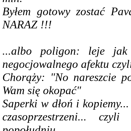
Byłem gotowy zostać Pav
NARAZ !!!
...albo poligon: leje ja
negocjowalnego afektu czyl
Chorąży: "No nareszcie pog
Wam się okopać"
Saperki w dłoń i kopiemy..
czasoprzestrzeni... czy
popołudniu...