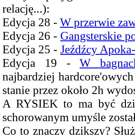
relację...):
Edycja 28 -
W przerwie za
Edycja 26 -
Gangsterskie p
Edycja 25 -
Jeźdźcy Apoka-l
Edycja 19 -
W bagnac
najbardziej hardcore'owych
stanie przez około 2h wydost
A RYSIEK to ma być dzik
schorowanym umyśle został
Co to znaczy dzikszy? Słu