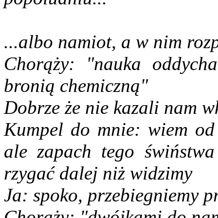
...albo namiot, a w nim roz
Chorąży: "nauka oddycha
bronią chemiczną"
Dobrze że nie kazali nam 
Kumpel do mnie: wiem od 
ale zapach tego świństwa 
rzygać dalej niż widzimy
Ja: spoko, przebiegniemy p
Chorąży: "dwójkami do na