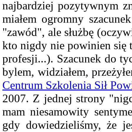
najbardziej pozytywnym zn
miałem ogromny szacunek d
"zawód", ale służbę (oczywi
kto nigdy nie powinien się 
profesji...). Szacunek do 
bylem, widziałem, przeżyłe
Centrum Szkolenia Sił Pow
2007. Z jednej strony "nigd
mam niesamowity sentymen
gdy dowiedzieliśmy, że je