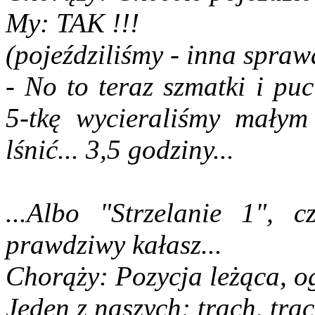
My: TAK !!!
(pojeździliśmy - inna spraw
- No to teraz szmatki i pu
5-tkę wycieraliśmy małym
lśnić... 3,5 godziny...
...Albo "Strzelanie 1", c
prawdziwy kałasz...
Chorąży: Pozycja leżąca, o
Jeden z naszych: trach, trac