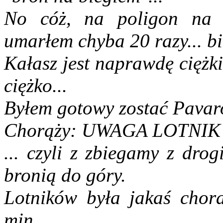
No cóż, na poligon na R
umarłem chyba 20 razy... b
Kałasz jest naprawdę ciężk
ciężko...
Byłem gotowy zostać Pavar
Chorąży: UWAGA LOTNIK
... czyli z zbiegamy z dro
bronią do góry.
Lotników była jakaś chora
min.