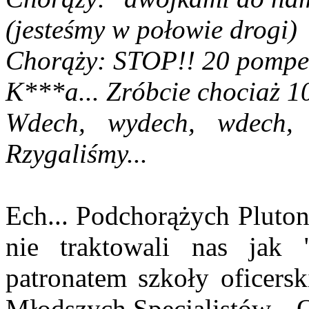
(jesteśmy w połowie drogi)
Chorąży: STOP!! 20 pompek
K***a... Zróbcie chociaż 1
Wdech, wydech, wdech, 
Rzygaliśmy...
Ech... Podchorążych Pluton
nie traktowali nas jak 
patronatem szkoły oficersk
Młodszych Specjalistów... O