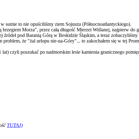
 w sumie to nie opuściliśmy ziem Sojuszu (Północnoatlantyckiego).
 brzegiem Morza", przez całą długość Mierzei Wiślanej, najpierw do
j źródeł pod Baranią Górą w Beskidzie Śląskim, a teraz zobaczyliśmy 
m problem, że "żal urlopu nie-na-Góry"... to zakochałem się w tej Pro
101 lat) czyli poszukać po nadmorskim lesie kamienia granicznego pomi
łość
TUTAJ)