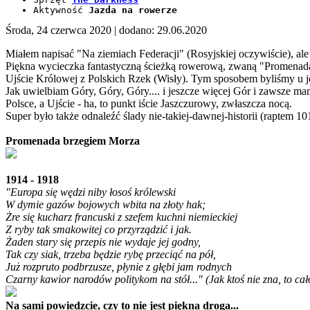
Aktywność
Jazda na rowerze
Środa, 24 czerwca 2020
| dodano: 29.06.2020
Miałem napisać "Na ziemiach Federacji" (Rosyjskiej oczywiście), ale
Piękna wycieczka fantastyczną ścieżką rowerową, zwaną "Promenadą
Ujście Królowej z Polskich Rzek (Wisły). Tym sposobem byliśmy u je
Jak uwielbiam Góry, Góry, Góry.... i jeszcze więcej Gór i zawsze ma
Polsce, a Ujście - ha, to punkt iście Jaszczurowy, zwłaszcza nocą.
Super było także odnaleźć ślady nie-takiej-dawnej-historii (raptem 
Promenada brzegiem Morza
1914 - 1918
"Europa się wędzi niby łosoś królewski
W dymie gazów bojowych wbita na złoty hak;
Żre się kucharz francuski z szefem kuchni niemieckiej
Z ryby tak smakowitej co przyrządzić i jak.
Żaden stary się przepis nie wydaje jej godny,
Tak czy siak, trzeba będzie rybę przeciąć na pół,
Już rozpruto podbrzusze, płynie z głębi jam rodnych
Czarny kawior narodów politykom na stół..." (Jak ktoś nie zna, to ca
Na sami powiedzcie, czy to nie jest piękna droga...