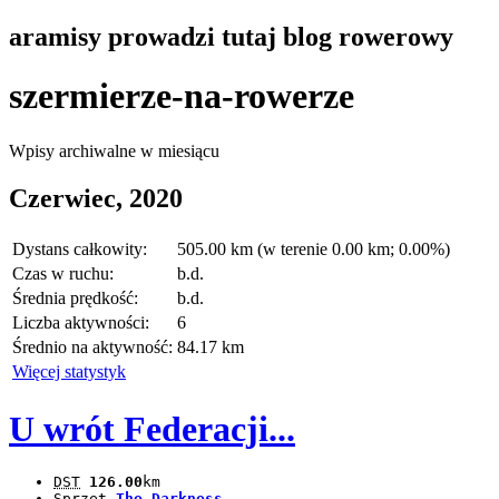
aramisy prowadzi tutaj
blog
rowerowy
szermierze-na-rowerze
Wpisy archiwalne w miesiącu
Czerwiec, 2020
Dystans całkowity:
505.00 km (w terenie 0.00 km; 0.00%)
Czas w ruchu:
b.d.
Średnia prędkość:
b.d.
Liczba aktywności:
6
Średnio na aktywność:
84.17 km
Więcej statystyk
U wrót Federacji...
DST
126.00
km
Sprzęt
The Darkness