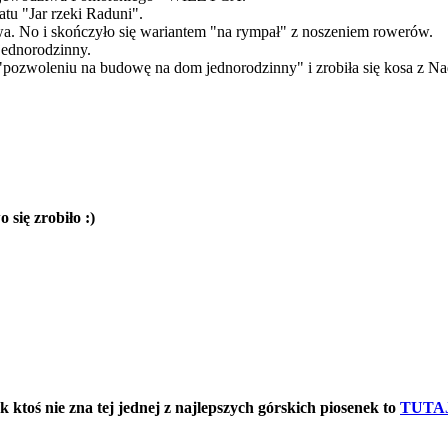
atu "Jar rzeki Raduni".
bywa. No i skończyło się wariantem "na rympał" z noszeniem rowerów.
jednorodzinny.
na "pozwoleniu na budowę na dom jednorodzinny" i zrobiła się kosa z
 się zrobiło :)
oś nie zna tej jednej z najlepszych górskich piosenek to
TUTA