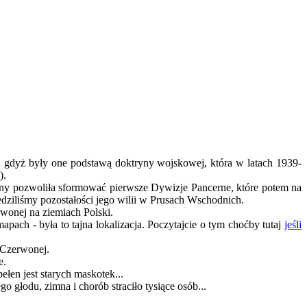
ne, gdyż były one podstawą doktryny wojskowej, która w latach 1939-
).
ojny pozwoliła sformować pierwsze Dywizje Pancerne, które potem na
edziliśmy pozostałości jego wilii w Prusach Wschodnich.
onej na ziemiach Polski.
pach - była to tajna lokalizacja. Poczytajcie o tym choćby tutaj
jeśli
 Czerwonej.
e.
ełen jest starych maskotek...
 głodu, zimna i chorób straciło tysiące osób...