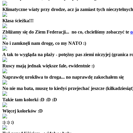
Klimatyczne wiaty przy drodze, acz ja zamiast tych nieczytelnyc
Klasa ścieżka!!!
Zbliżamy się do Ziem Federacji... no co, chcieliśmy zobaczyć te
o
No i zamknęli nam drogę, co my NATO :)
A tak to wygląda na plaży - potężny pas ziemi niczyjej (granica ro
Ruscy mają jednak większe fale, ewidentnie :)
Naprawdę urokliwa to droga... no naprawdę zakochałem się
No nie ma bata, muszę to kiedyś przejechać jeszcze (kilkadziesiąt)
Takie tam kolorki :D :D :D
Więcej kolorków :D
:) :) :)