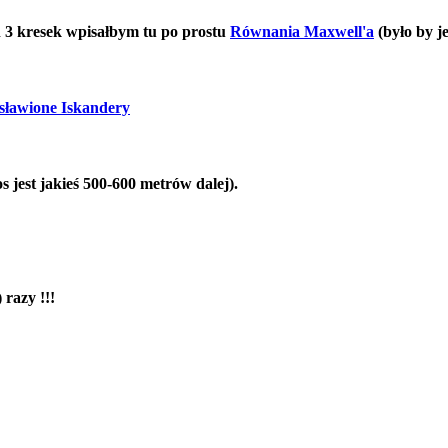
h 3 kresek wpisałbym tu po prostu
Równania Maxwell'a
(było by j
sławione Iskandery
s jest jakieś 500-600 metrów dalej).
 razy !!!