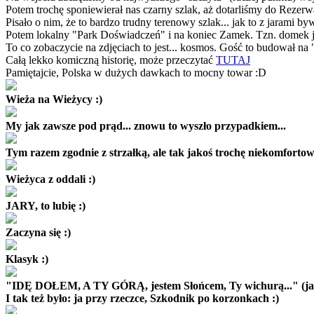
Potem trochę sponiewierał nas czarny szlak, aż dotarliśmy do Rezerw
Pisało o nim, że to bardzo trudny terenowy szlak... jak to z jarami 
Potem lokalny "Park Doświadczeń" i na koniec Zamek. Tzn. domek 
To co zobaczycie na zdjęciach to jest... kosmos. Gość to budował 
Całą lekko komiczną historię, może przeczytać
TUTAJ
Pamiętajcie, Polska w dużych dawkach to mocny towar :D
Wieża na Wieżycy :)
My jak zawsze pod prąd... znowu to wyszło przypadkiem...
Tym razem zgodnie z strzałką, ale tak jakoś trochę niekomfortowo
Wieżyca z oddali :)
JARY, to lubię :)
Zaczyna się :)
Klasyk :)
"IDĘ DOŁEM, A TY GÓRĄ, jestem Słońcem, Ty wichurą..." (jak kt
I tak też było: ja przy rzeczce, Szkodnik po korzonkach :)