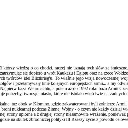
. Ci którzy wiedzą o co chodzi, raczej nie uznają tych słów za śmiesz
zatrzymując się dopiero u wrót Kaukazu i Egiptu oraz na rzece Wołdze
ych twórców idei Bliztkrieg'u. To właśnie jego wizja nowoczesnej w
zołgów i przełamywały linie kolejnych europejskich armii... a my odwi
pierw baza Wehrmachtu, a potem aż do 1992 roku baza Armii Czerw
potrzeby, tworząc miasto, które nie istniało właściwie na żadnych ma
kalne, tuz obok w Kłomino, gdzie zakwaterowani byli żołnierze Armii
e broni nuklearnej podczas Zimnej Wojny - o czym nie każdy dzisiaj wi
dnej strony upiorne a z drugiej strony niesamowite wrażenie, ponieważ p
dzie na skutek zbrodniczej polityki III Rzeszy życie z powodu celowego