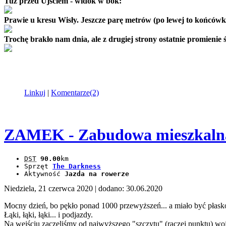
Tuż przed Ujściem - widok w bok:
Prawie u kresu Wisły. Jeszcze parę metrów (po lewej to końcówka
Trochę brakło nam dnia, ale z drugiej strony ostatnie promienie ś
Linkuj
|
Komentarze(2)
ZAMEK - Zabudowa mieszkalna 
DST
90.00
km
Sprzęt
The Darkness
Aktywność
Jazda na rowerze
Niedziela, 21 czerwca 2020
| dodano: 30.06.2020
Mocny dzień, bo pękło ponad 1000 przewyższeń... a miało być płasko
Łąki, łąki, łąki... i podjazdy.
Na wejściu zaczęliśmy od najwyższego "szczytu" (raczej punktu)