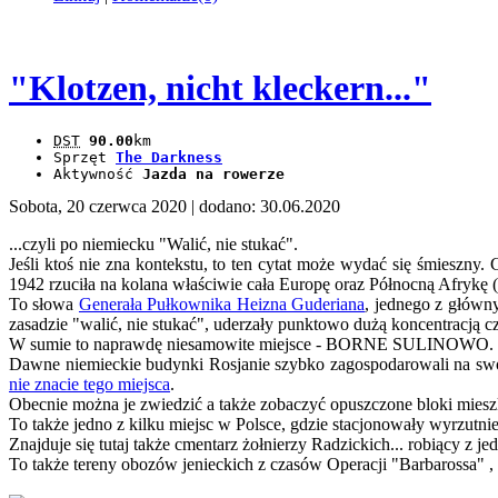
"Klotzen, nicht kleckern..."
DST
90.00
km
Sprzęt
The Darkness
Aktywność
Jazda na rowerze
Sobota, 20 czerwca 2020
| dodano: 30.06.2020
...czyli po niemiecku "Walić, nie stukać".
Jeśli ktoś nie zna kontekstu, to ten cytat może wydać się śmieszny
1942 rzuciła na kolana właściwie cała Europę oraz Północną Afrykę (
To słowa
Generała Pułkownika Heizna Guderiana
, jednego z główn
zasadzie "walić, nie stukać", uderzały punktowo dużą koncentracją c
W sumie to naprawdę niesamowite miejsce - BORNE SULINOWO. Naj
Dawne niemieckie budynki Rosjanie szybko zagospodarowali na swoje 
nie znacie tego miejsca
.
Obecnie można je zwiedzić a także zobaczyć opuszczone bloki miesz
To także jedno z kilku miejsc w Polsce, gdzie stacjonowały wyrzutni
Znajduje się tutaj także cmentarz żołnierzy Radzickich... robiący z je
To także tereny obozów jenieckich z czasów Operacji "Barbarossa" , g