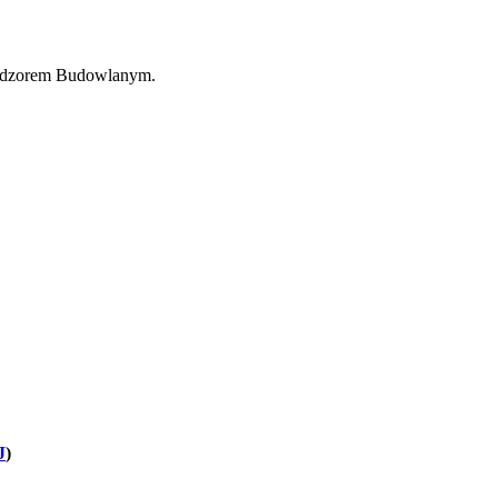
 Nadzorem Budowlanym.
J
)