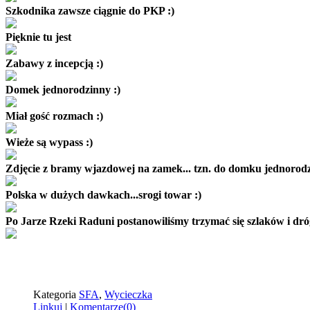
Szkodnika zawsze ciągnie do PKP :)
Pięknie tu jest
Zabawy z incepcją :)
Domek jednorodzinny :)
Miał gość rozmach :)
Wieże są wypass :)
Zdjęcie z bramy wjazdowej na zamek... tzn. do domku jednorodz
Polska w dużych dawkach...srogi towar :)
Po Jarze Rzeki Raduni postanowiliśmy trzymać się szlaków i dróg.
Kategoria
SFA
,
Wycieczka
Linkuj
|
Komentarze(0)