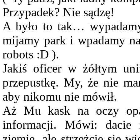
Przypadek? Nie sądzę!
A było to tak… wypadamy 
mijamy park i wpadamy na 
robots :D ).
Jakiś oficer w żółtym uni
przepustkę. My, że nie ma
aby nikomu nie mówił.
Aż Mu kask na oczy opad
informacji. Mówi: dacie 
ziemię, ale strzeżcie się 