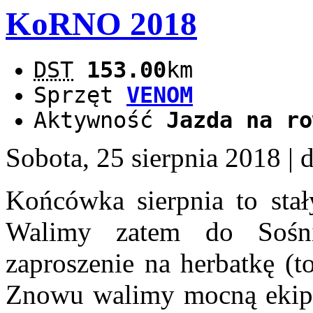
KoRNO 2018
DST
153.00
km
Sprzęt
VENOM
Aktywność
Jazda na ro
Sobota, 25 sierpnia 2018
| 
Końcówka sierpnia to st
Walimy zatem do Soś
zaproszenie na herbatkę (to
Znowu walimy mocną ekip