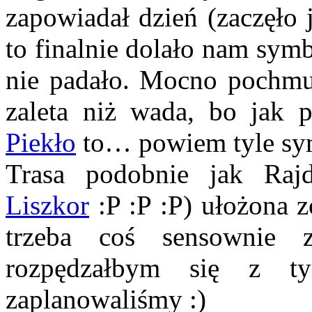
zapowiadał dzień (zaczęło 
to finalnie dolało nam sym
nie padało. Mocno pochmur
zaleta niż wada, bo jak
Piekło
to… powiem tyle symb
Trasa podobnie jak R
Liszkor
:P :P :P) ułożona z
trzeba coś sensownie
rozpędzałbym się z t
zaplanowaliśmy :)