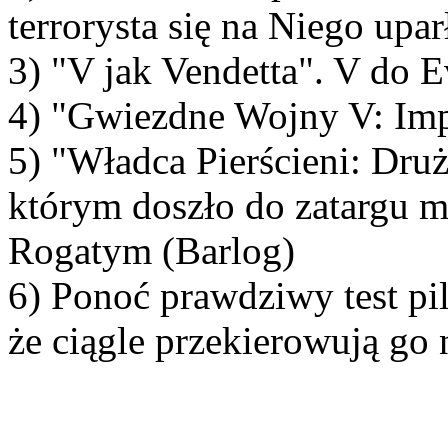
terrorysta się na Niego uparł
3) "V jak Vendetta". V do E
4) "Gwiezdne Wojny V: Imp
5) "Władca Pierścieni: Druż
którym doszło do zatargu m
Rogatym (Barlog)
6) Ponoć prawdziwy test pil
że ciągle przekierowują go 