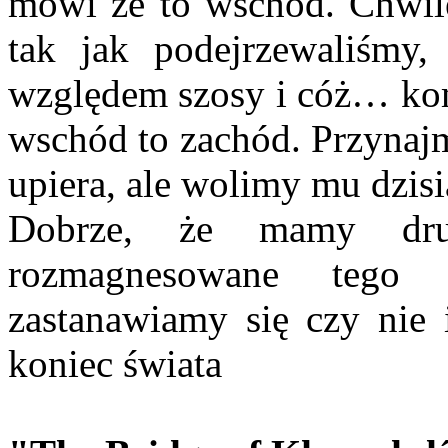
mówi że to wschód. Chwil
tak jak podejrzewaliśmy,
względem szosy i cóż… komp
wschód to zachód. Przynajm
upiera, ale wolimy mu dzis
Dobrze, że mamy dr
rozmagnesowane tego
zastanawiamy się czy nie 
koniec świata