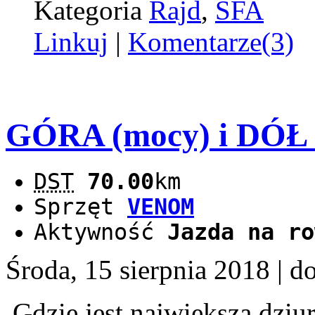
Kategoria
Rajd
,
SFA
Linkuj
|
Komentarze(3)
GÓRA (mocy) i DÓŁ 
DST
70.00
km
Sprzęt
VENOM
Aktywność
Jazda na ro
Środa, 15 sierpnia 2018
| d
Gdzie jest największa dziu