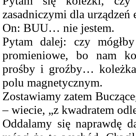
Pytam się koleżki, cz
zasadniczymi dla urządzeń 
On: BUU… nie jestem.
Pytam dalej: czy mógłby
promieniowe, bo nam ko
prośby i groźby… koleżka b
polu magnetycznym.
Zostawiamy zatem Bucząceg
– wiecie, „z kwadratem odle
Oddalamy się naprawdę da