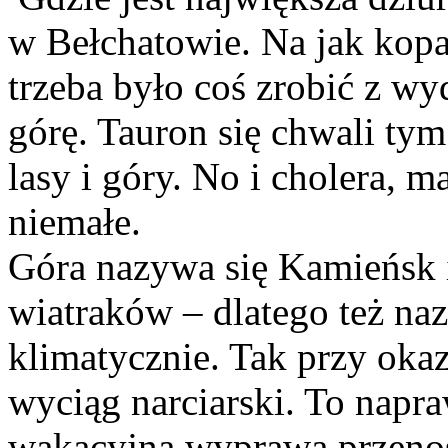
w Bełchatowie. Na jak kopal
trzeba było coś zrobić z wy
górę. Tauron się chwali ty
lasy i góry. No i cholera, m
niemałe.
Góra nazywa się Kamieńsk i
wiatraków – dlatego też n
klimatycznie. Tak przy okaz
wyciąg narciarski. To napra
wakacyjna wyprawa przenos