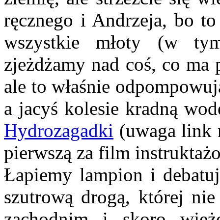
ręcznego i Andrzeja, bo t
wszystkie młoty (w tym
zjeżdżamy nad coś, co ma
ale to właśnie odpompowują
a jacyś kolesie kradną wod
Hydrozagadki
(uwaga link r
pierwszą za film instruktaż
Łapiemy lampion i debatuj
szutrową drogą, której ni
zachodnim i skoro wjeż